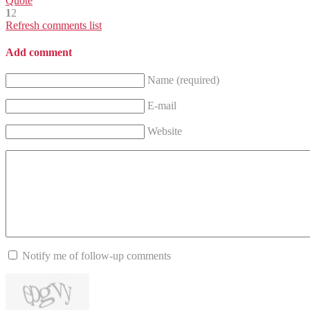
Quote
1
2
Refresh comments list
Add comment
Name (required)
E-mail
Website
Notify me of follow-up comments