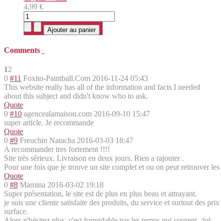
4,99 €
Comments
1
2
0
#11
Foxito-Paintball.Com
2016-11-24 05:43
This website really has all of the information and facts I needed
about this subject and didn't know who to ask.
Quote
0
#10
agencealamaison.com
2016-09-10 15:47
super article. Je recommande
Quote
0
#9
Freuchin Natacha
2016-03-03 18:47
A recommander tres fortement !!!!
Site très sérieux. Livraison en deux jours. Rien a rajouter .
Pour une fois que je trouve un site complet et ou on peut retrouver les
Quote
0
#8
Mamina
2016-03-02 19:18
Super présentation, le site est de plus en plus beau et attrayant.
je suis une cliente satisfaite des produits, du service et surtout des p
surface.
Alors n'hésitez plus, c'est formidable par les temps qui courent. :lol