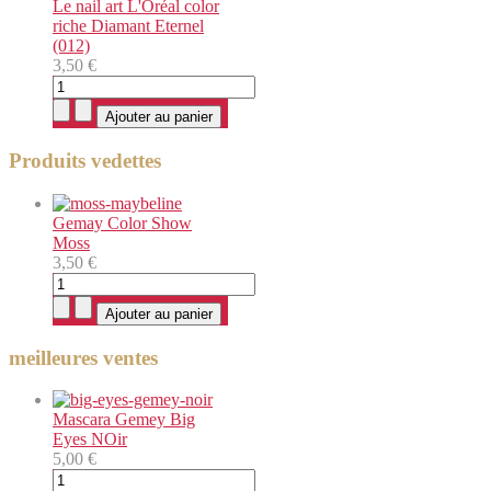
Le nail art L'Oréal color
riche Diamant Eternel
(012)
3,50 €
Produits vedettes
Gemay Color Show
Moss
3,50 €
meilleures ventes
Mascara Gemey Big
Eyes NOir
5,00 €