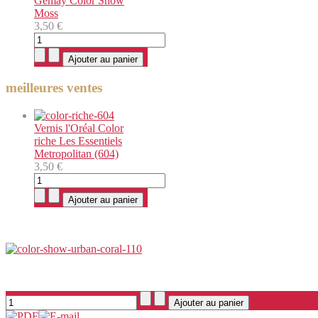
Gemay Color Show
Moss
3,50 €
meilleures ventes
Vernis l'Oréal Color
riche Les Essentiels
Metropolitan (604)
3,50 €