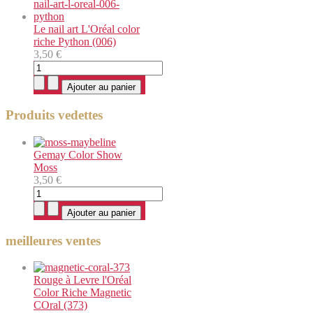
Le nail art L'Oréal color
riche Python (006)
3,50 €
Produits vedettes
Gemay Color Show
Moss
3,50 €
meilleures ventes
Rouge à Levre l'Oréal
Color Riche Magnetic
COral (373)