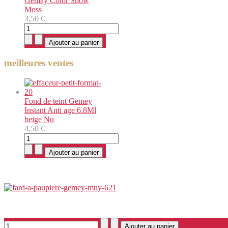
Gemay Color Show
Moss
3,50 €
meilleures ventes
Fond de teint Gemey
Instant Anti age 6.8Ml
beige Nu
4,50 €