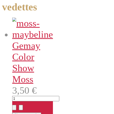
vedettes
Gemay
Color
Show
Moss
3,50 €