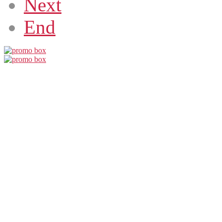
Next
End