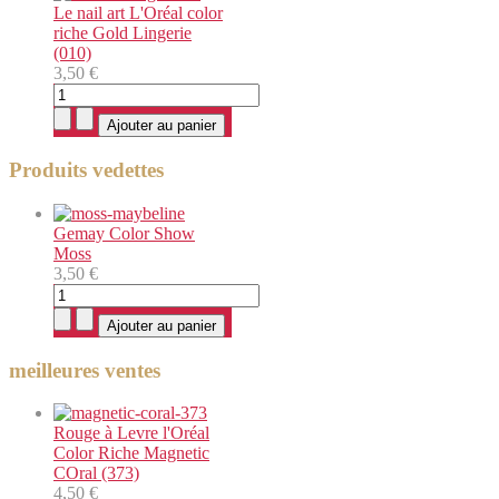
Le nail art L'Oréal color
riche Gold Lingerie
(010)
3,50 €
Produits vedettes
Gemay Color Show
Moss
3,50 €
meilleures ventes
Rouge à Levre l'Oréal
Color Riche Magnetic
COral (373)
4,50 €