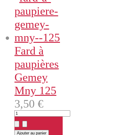
Fard à
paupières
Gemey
Mny 125
3,50 €