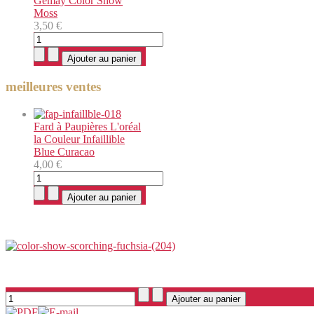
Gemay Color Show
Moss
3,50 €
meilleures ventes
Fard à Paupières L'oréal
la Couleur Infaillible
Blue Curacao
4,00 €