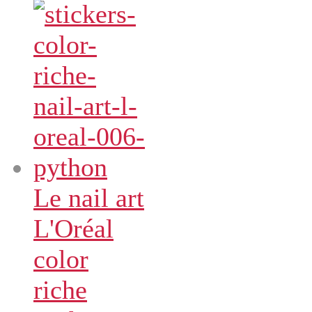
Le nail art
L'Oréal
color
riche