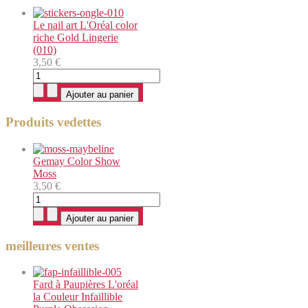
Le nail art L'Oréal color
riche Gold Lingerie
(010)
3,50 €
Produits vedettes
Gemay Color Show
Moss
3,50 €
meilleures ventes
Fard à Paupières L'oréal
la Couleur Infaillible