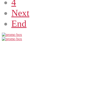
4
Next
End