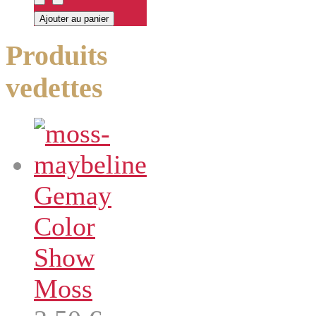
Produits
vedettes
Gemay
Color
Show
Moss