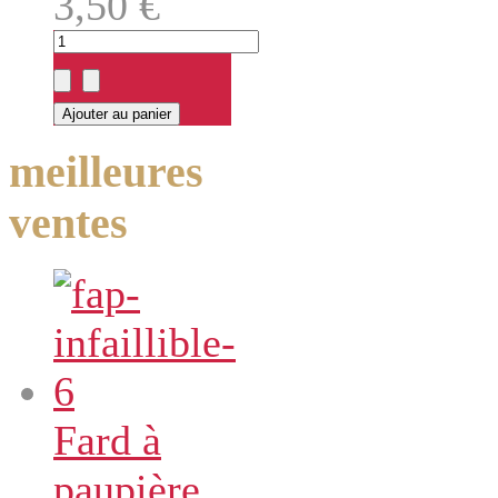
3,50 €
meilleures
ventes
Fard à
paupière