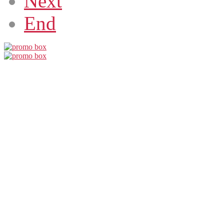
Next
End